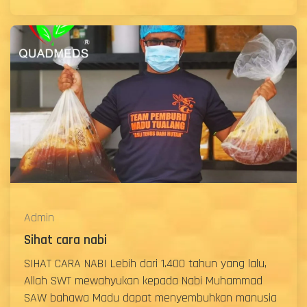
Admin
Sihat cara nabi
SIHAT CARA NABI Lebih dari 1.400 tahun yang lalu,
Allah SWT mewahyukan kepada Nabi Muhammad
SAW bahawa Madu dapat menyembuhkan manusia