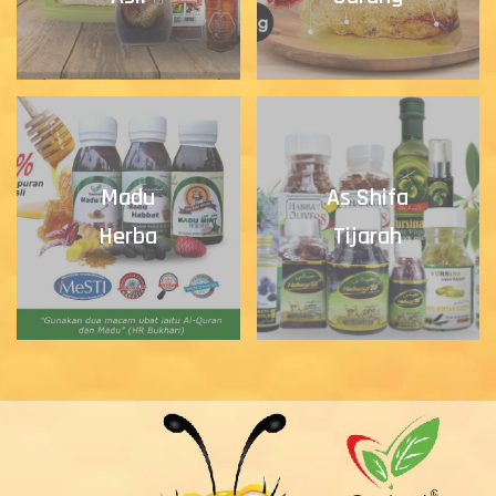
Madu
As Shifa
Herba
Tijarah