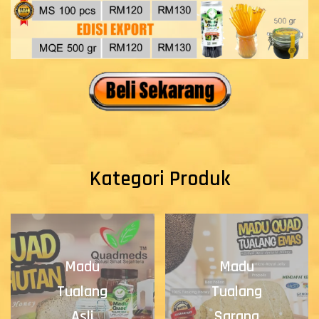
Kategori Produk
Madu
Madu
Tualang
Tualang
Asli
Sarang