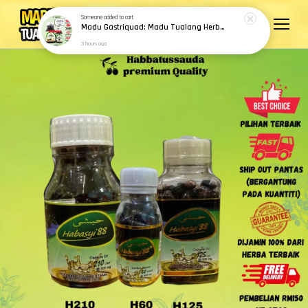
Someone
added to cart
Madu Gastriquad: Madu Tualang Herba baik untuk Masalah perut
3 hours ago