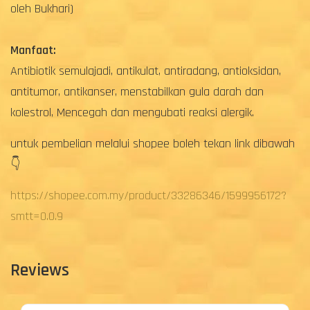
oleh Bukhari)
Manfaat:
Antibiotik semulajadi, antikulat, antiradang, antioksidan,
antitumor, antikanser, menstabilkan gula darah dan
kolestrol, Mencegah dan mengubati reaksi alergik.
untuk pembelian melalui shopee boleh tekan link dibawah
👇
https://shopee.com.my/product/33286346/1599956172?
smtt=0.0.9
Reviews