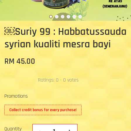
￼Suriy 99 : Habbatussauda
syrian kualiti mesra bayi
RM 45.00
Ratings:
0
-
0
votes
Promotions
Collect credit bonus for every purchase!
Quantity