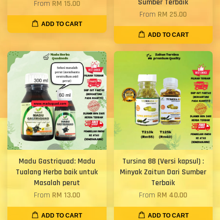
Sumber Terbaik
From
RM 15.00
From
RM 25.00
ADD TO CART
ADD TO CART
Madu Gastriquad: Madu
Tursina 88 (Versi kapsul) :
Tualang Herba baik untuk
Minyak Zaitun Dari Sumber
Masalah perut
Terbaik
From
RM 13.00
From
RM 40.00
ADD TO CART
ADD TO CART