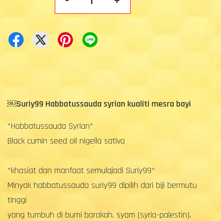
-
+
￼
Suriy99 Habbatussauda syrian kualiti mesra bayi
*Habbatussauda Syrian*
Black cumin seed oil nigella sativa
*khasiat dan manfaat semulajadi Suriy99*
Minyak habbatussauda suriy99 dipilih dari biji bermutu
tinggi
yang tumbuh di bumi barakah, syam (syria-palestin).