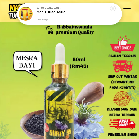
Someone
added to cart
Madu Quad 430g
2 hours ago